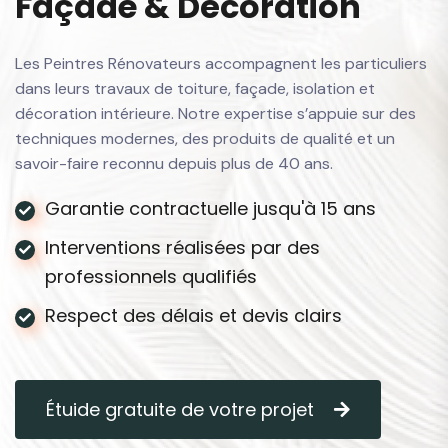
F
a
ç
a
d
e
&
D
é
c
o
r
a
t
i
o
n
Les Peintres Rénovateurs accompagnent les particuliers
dans leurs travaux de toiture, façade, isolation et
décoration intérieure. Notre expertise s’appuie sur des
techniques modernes, des produits de qualité et un
savoir-faire reconnu depuis plus de 40 ans.
Garantie contractuelle jusqu'à 15 ans
Interventions réalisées par des
professionnels qualifiés
Respect des délais et devis clairs
Étuide gratuite de votre projet