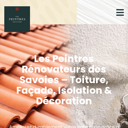
Les Peintres
Rénovateurs des
Savoies – Toiture,
Façade, Isolation &
Décoration
Améliorez durablement votre habitation grâce à