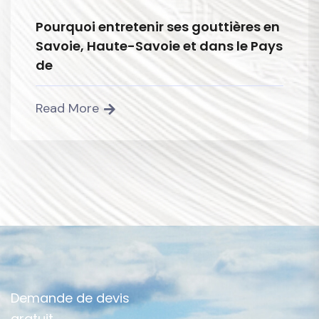
Pourquoi entretenir ses gouttières en
Savoie, Haute-Savoie et dans le Pays
de
Read More
D
e
m
a
n
d
e
d
e
d
e
v
i
s
g
r
a
t
u
i
t