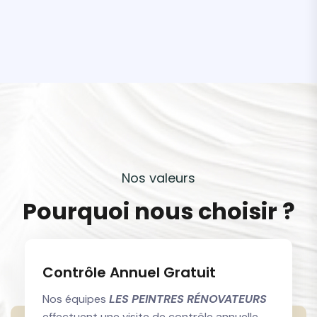
N
o
s
v
a
l
e
u
r
s
P
o
u
r
q
u
o
i
n
o
u
s
c
h
o
i
s
i
r
?
Contrôle Annuel Gratuit
Nos équipes
LES PEINTRES RÉNOVATEURS
effectuent une visite de contrôle annuelle