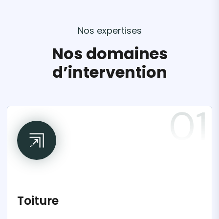
N
o
s
e
x
p
e
r
t
i
s
e
s
N
o
s
d
o
m
a
i
n
e
s
d
’
i
n
t
e
r
v
e
n
t
i
o
n
01
Toiture