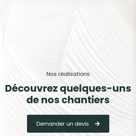
N
o
s
r
é
a
l
i
s
a
t
i
o
n
s
D
é
c
o
u
v
r
e
z
q
u
e
l
q
u
e
s
-
u
n
s
d
e
n
o
s
c
h
a
n
t
i
e
r
s
Demander un devis