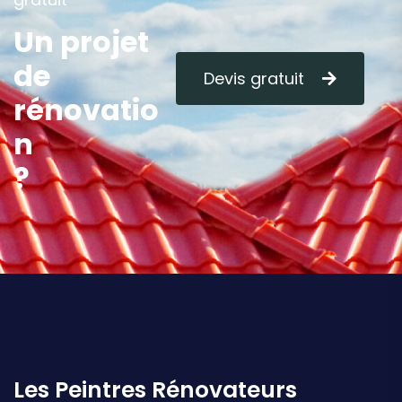
U
n
p
r
o
j
e
t
d
e
Devis gratuit
r
é
n
o
v
a
t
i
o
n
?
Les Peintres Rénovateurs