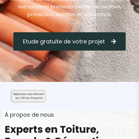
nos solutions professionnelles : rénovation,
protection, isolation et décoration.
Etude gratuite de votre projet
À
p
r
o
p
o
s
d
e
n
o
u
s
E
x
p
e
r
t
s
e
n
T
o
i
t
u
r
e
,