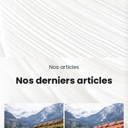
N
o
s
a
r
t
i
c
l
e
s
N
o
s
d
e
r
n
i
e
r
s
a
r
t
i
c
l
e
s